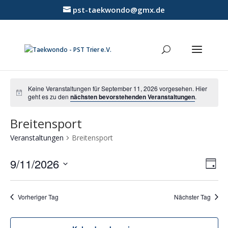
pst-taekwondo@gmx.de
Keine Veranstaltungen für September 11, 2026 vorgesehen. Hier
geht es zu den
nächsten bevorstehenden Veranstaltungen
.
Breitensport
Veranstaltungen
Breitensport
Ansic
Vera
9/11/2026
Ansi
Tag
Navig
Navi
Datum
wählen.
Vorheriger Tag
Nächster Tag