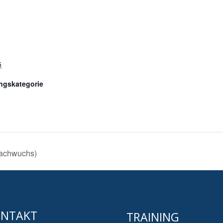
5
ngskategorie
achwuchs)
NTAKT
TRAINING