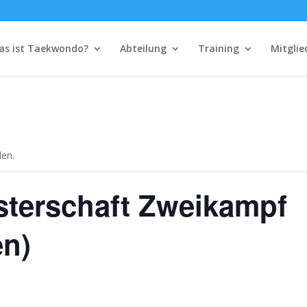
as ist Taekwondo?
Abteilung
Training
Mitglie
den.
sterschaft Zweikampf
en)