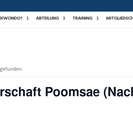
AEKWONDO?
ABTEILUNG
TRAINING
MITGLIEDSC
tgefunden.
rschaft Poomsae (Na