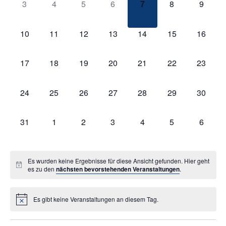
0
0
0
0
0
0
0
3
4
5
6
7
8
9
Veranstaltungen,
Veranstaltungen,
Veranstaltungen,
Veranstaltungen,
Veranstaltungen,
Veranstaltungen
Veranst
0
0
0
0
0
0
0
10
11
12
13
14
15
16
Veranstaltungen,
Veranstaltungen,
Veranstaltungen,
Veranstaltungen,
Veranstaltungen,
Veranstaltungen
Veranst
0
0
0
0
0
0
0
17
18
19
20
21
22
23
Veranstaltungen,
Veranstaltungen,
Veranstaltungen,
Veranstaltungen,
Veranstaltungen,
Veranstaltungen
Veranst
0
0
0
0
0
0
0
24
25
26
27
28
29
30
Veranstaltungen,
Veranstaltungen,
Veranstaltungen,
Veranstaltungen,
Veranstaltungen,
Veranstaltungen
Veranst
0
0
0
0
0
0
0
31
1
2
3
4
5
6
Veranstaltungen,
Veranstaltungen,
Veranstaltungen,
Veranstaltungen,
Veranstaltungen,
Veranstaltungen
Veranst
Es wurden keine Ergebnisse für diese Ansicht gefunden. Hier geht
es zu den
nächsten bevorstehenden Veranstaltungen
.
Es gibt keine Veranstaltungen an diesem Tag.