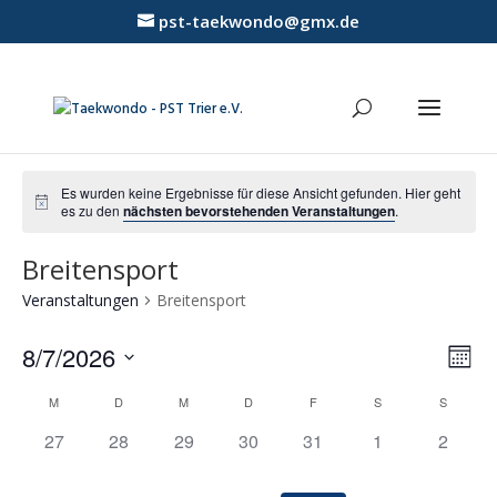
pst-taekwondo@gmx.de
Es wurden keine Ergebnisse für diese Ansicht gefunden. Hier geht
es zu den
nächsten bevorstehenden Veranstaltungen
.
Breitensport
Veranstaltungen
Breitensport
Ansic
Vera
8/7/2026
Ansi
Monat
Navig
Navi
Datum
Kalender
M
D
M
D
F
S
S
wählen.
von
0
0
0
0
0
0
0
Veranstaltungen
27
28
29
30
31
1
2
Veranstaltungen,
Veranstaltungen,
Veranstaltungen,
Veranstaltungen,
Veranstaltungen,
Veranstaltungen
Veranst