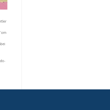
tler
 Tom
abei
ndo-