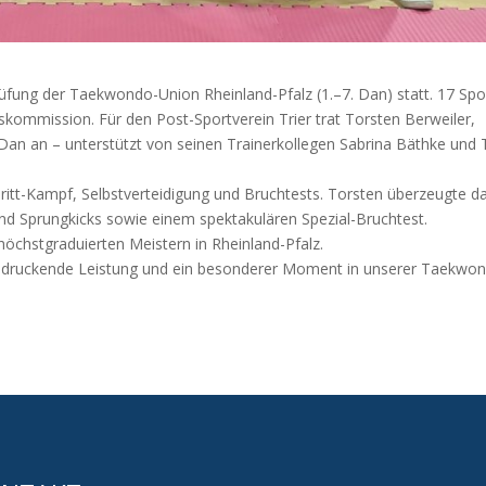
fung der Taekwondo-Union Rheinland-Pfalz (1.–7. Dan) statt. 17 Spor
skommission. Für den Post-Sportverein Trier trat Torsten Berweiler,
. Dan an – unterstützt von seinen Trainerkollegen Sabrina Bäthke und
hritt-Kampf, Selbstverteidigung und Bruchtests. Torsten überzeugte d
und Sprungkicks sowie einem spektakulären Spezial-Bruchtest.
öchstgraduierten Meistern in Rheinland-Pfalz.
indruckende Leistung und ein besonderer Moment in unserer Taekwo