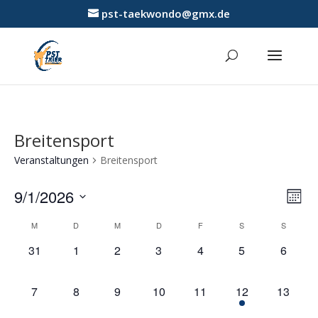
pst-taekwondo@gmx.de
Breitensport
Veranstaltungen
Breitensport
Ansic
Vera
9/1/2026
Ansi
Monat
Navig
Navi
Datum
Kalender
M
D
M
D
F
S
S
wählen.
von
0
0
0
0
0
0
0
Veranstaltungen
31
1
2
3
4
5
6
Veranstaltungen,
Veranstaltungen,
Veranstaltungen,
Veranstaltungen,
Veranstaltungen,
Veranstaltungen
Veranst
0
0
0
0
0
1
0
7
8
9
10
11
12
13
Veranstaltungen,
Veranstaltungen,
Veranstaltungen,
Veranstaltungen,
Veranstaltungen,
Veranstaltung,
Veranst