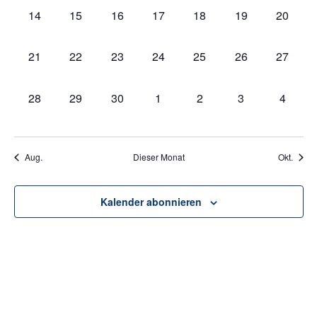
0
0
0
0
0
0
0
14
15
16
17
18
19
20
Veranstaltungen,
Veranstaltungen,
Veranstaltungen,
Veranstaltungen,
Veranstaltungen,
Veranstaltungen
Veranst
0
0
0
0
0
0
0
21
22
23
24
25
26
27
Veranstaltungen,
Veranstaltungen,
Veranstaltungen,
Veranstaltungen,
Veranstaltungen,
Veranstaltungen
Veranst
0
0
0
0
0
0
0
28
29
30
1
2
3
4
Veranstaltungen,
Veranstaltungen,
Veranstaltungen,
Veranstaltungen,
Veranstaltungen,
Veranstaltungen
Veranst
Aug.
Dieser Monat
Okt.
Kalender abonnieren